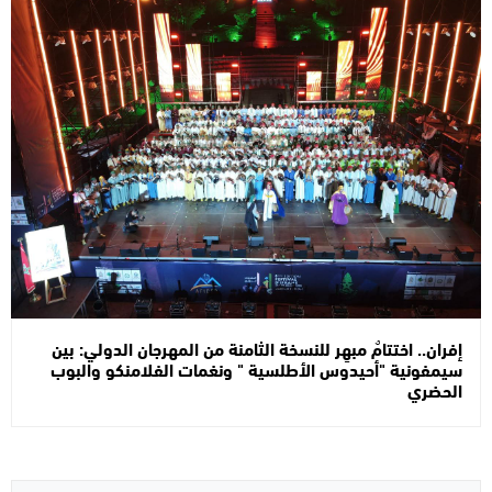
إفران.. اختتامٌ مبهِر للنسخة الثامنة من المهرجان الدولي: بين
سيمفونية "أحيدوس الأطلسية " ونغمات الفلامنكو والبوب ​​
الحضري