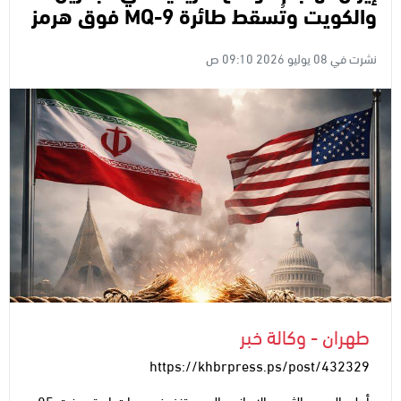
والكويت وتُسقط طائرة MQ-9 فوق هرمز
نشرت في 08 يوليو 2026 09:10 ص
طهران - وكالة خبر
https://khbrpress.ps/post/432329
أعلن الحرس الثوري الإيراني، اليوم، تنفيذ هجمات استهدفت 85