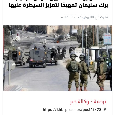
برك سليمان تمهيدًا لتعزيز السيطرة عليها
نشرت في 08 يوليو 2026 09:05 م
ترجمة - وكالة خبر
https://khbrpress.ps/post/432359