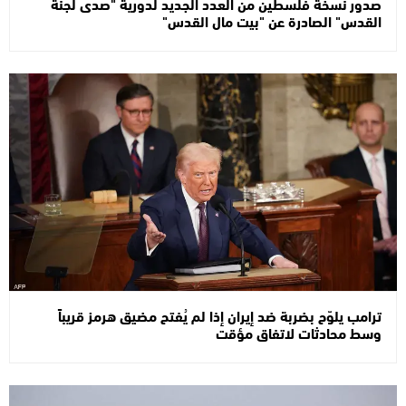
صدور نسخة فلسطين من العدد الجديد لدورية "صدى لجنة
القدس" الصادرة عن "بيت مال القدس"
ترامب يلوّح بضربة ضد إيران إذا لم يُفتح مضيق هرمز قريباً
وسط محادثات لاتفاق مؤقت