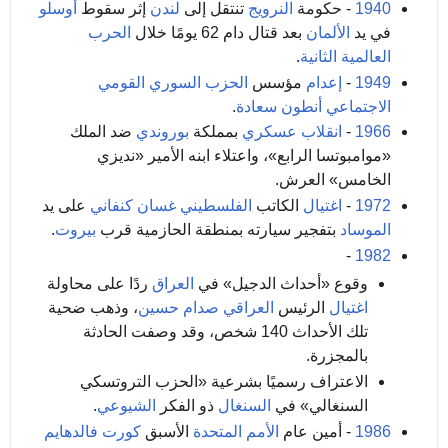
1940
- حكومة
النرويج
تنتقل إلى
لندن
إثر سقوط
أوسلو
في يد
الألمان
بعد قتال دام 62 يومًا خلال
الحرب
العالمية الثانية
.
1949
-
إعدام
مؤسس
الحزب السوري القومي
الاجتماعي
أنطون سعادة
.
1966
-
انقلاب عسكري
بمملكة
بوروندي
ضد الملك
«موامبوتسا الرابع»، واعتلاء ابنه الأمير «نديزي
الخامس» العرش.
1972
-
اغتيال
الكاتب
الفلسطيني
غسان كنفاني
على يد
الموساد
بتفجير سيارته بمنطقة الحازمية قرب
بيروت
.
-
1982
وقوع «أحداث الدجيل» في
العراق
ردًا على محاولة
اغتيال
الرئيس
العراقي
صدام حسين
، وذهب ضحية
تلك الأحداث 140 شخص، وقد وصفت الحادثة
بالمجزرة.
الاعتراف رسميًا بشرعية «الحزب التروتسكي
السنغالي» في
السنغال
ذو الفكر
الشيوعي
.
1986
- أمين عام
الأمم المتحدة
الأسبق
كورت فالدهايم