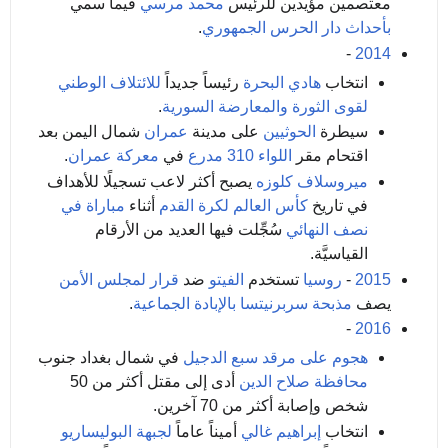
معتصمين مؤيدين للرئيس
محمد مرسي
فيما سمي
بأحداث دار الحرس الجمهوري
.
-
2014
انتخاب
هادي البحرة
رئيساً جديداً
للائتلاف الوطني
لقوى الثورة والمعارضة السورية
.
سيطرة
الحوثيين
على مدينة
عمران
شمال اليمن بعد
اقتحام مقر
اللواء 310 مدرع
في
معركة عمران
.
ميروسلاف كلوزه
يصبح أكثر لاعب تسجيلًا للأهداف
في تاريخ
كأس العالم لكرة القدم
أثناء
مباراة في
نصف النهائي
سُجِّلت فيها العديد من الأرقام
القياسيَّة.
2015
-
روسيا
تستخدم
الفيتو
ضد
قرار
لمجلس الأمن
يصف
مذبحة سربرنيتسا
بالإبادة الجماعية
.
-
2016
هجوم على مرقد سبع الدجيل
في شمال بغداد جنوب
محافظة صلاح الدين
أدى إلى مقتل أكثر من 50
شخص وإصابة أكثر من 70 آخرين.
انتخاب
إبراهيم غالي
أميناً عاماً
لجبهة البوليساريو