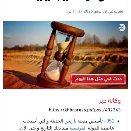
نشرت في 08 يوليو 2026 11:37 ص
وكالة خبر
https://khbrpress.ps/post/432343
951
- تأسيس مدينة
باريس
الحديثة والتي أصبحت
عاصمة للدولة
الفرنسية
منذ ذلك التاريخ وحتى الآن.