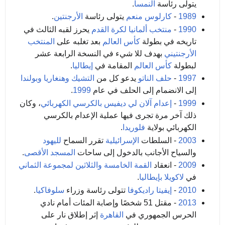
يتولى رئاسة
النمسا
.
1989
-
كارلوس منعم
يتولى رئاسة
الأرجنتين
.
1990
-
منتخب ألمانيا لكرة القدم
يحرز لقبه الثالث في
تاريخه في بطولة
كأس العالم
بعد تغلبه على
المنتخب
الأرجنتيني
بهدف للا شيء في النسخة الرابعة عشر
لبطولة
كأس العالم
المقامة في
إيطاليا
.
1997
-
حلف الناتو
يدعو كل من
التشيك
وهنغاريا
وبولندا
إلى الانضمام إلى الحلف في عام
1999
.
1999
-
إعدام
آلان لي ديفيس
بالكرسي الكهربائي
، وكان
ذلك آخر مرة تجرى فيها عملية الإعدام بالكرسي
الكهربائي بولاية
فلوريدا
.
2003
- السلطات
الإسرائيلية
تقرر السماح
لليهود
والسياح الأجانب بالدخول إلى ساحات
المسجد الأقصى
.
2009
- انعقاد
القمة الخامسة والثلاثين لمجموعة الثماني
في
لاكويلا
بإيطاليا
.
2010
-
إيفيتا راديكوفا
تتولى رئاسة وزراء
سلوفاكيا
.
2013
- مقتل 51 شخصًا وإصابة المئات أمام نادي
الحرس الجمهوري في
القاهرة
إثر إطلاق نار على