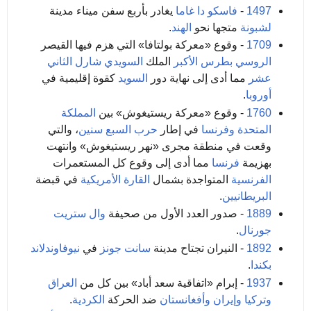
1497
-
فاسكو دا غاما
يغادر بأربع سفن ميناء مدينة
لشبونة
متجها نحو
الهند
.
1709
- وقوع «معركة بولتافا» التي هزم فيها القيصر
الروسي
بطرس الأكبر
الملك
السويدي
شارل الثاني
عشر
مما أدى إلى نهاية دور
السويد
كقوة إقليمية في
أوروبا
.
1760
- وقوع «معركة ريستيغوش» بين
المملكة
المتحدة
وفرنسا
في إطار
حرب السبع سنين
، والتي
وقعت في منطقة مجرى «نهر ريستيغوش» وانتهت
بهزيمة
فرنسا
مما أدى إلى وقوع كل المستعمرات
الفرنسية
المتواجدة بشمال
القارة الأمريكية
في قبضة
البريطانيين
.
1889
- صدور العدد الأول من صحيفة
وال ستريت
جورنال
.
1892
- النيران تجتاح مدينة
سانت جونز
في
نيوفاوندلاند
بكندا
.
1937
- إبرام «اتفاقية سعد أباد» بين كل من
العراق
وتركيا
وإيران
وأفغانستان
ضد الحركة
الكردية
.