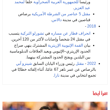
ورئيساً
للجمهورية العربية الصحراوية
خلفاً
لمحمد
عبد العزيز
.
مقتل 5 عناصر من الشرطة الأمريكية
برصاص
قناصين في مدينة
دالاس
.
-
2018
انحراف قطار عن مساره
في
تشورلو التركية
يتسبب
في مقتل 24 شخصاً وإصابات لأكثر من 120 آخرين.
بيان
القمة الإثيوبية الإريترية
المشترك ينهي صراع
الحدود الإريتري–الإثيوبي ويعيد العلاقات الدبلوماسية
بين البلدين ويفتح الحدود المشتركة بينهما.
2022
-
مقتل
رئيس وزراء اليابان السابق
شينزو آبي
بالرصاص عن عمر ناهز 67 عامًا، أثناء إلقائه خطابًا في
تجمع انتخابي في مدينة
نارا
.
اقرأ أيضاً