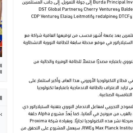
انضمت كل من KfW Capital وSPRIND وBurda Principal Investments إلى جولة التمويل، إلى جانب المستثمرين
العائدين، ومن بينهم Plural وUVC Partners وBalderton وCherry Ventures وDST Global Partners
وBrevan Howard Macro Venture وLightspeed وDTCF وredalpine وLeitmotif وElaia وCDP Venture
لمانية RWE إلى قائمة المستثمرين بعد بضعة أشهر فحسب من توقيعها اتفاقية شراكة مع
نية الستيلاراتور في موقع محطة سابقة للطاقة النووية الانشطارية
بالاندماج النووي باعتباره مصدرًا محتملاً للطاقة الوفيرة والخالية من
ا
ا
ي قطاع التكنولوجيا الأوروبي هذا العام، وأكبر استثمار على
زايد الاعتراف بالطاقة الاندماجية باعتبارها تكنولوجيا
التنافسية الصناعية.
ا
ل الدعم اللازم لبناء مشروع Alpha، وهو النموذج التجريبي لمفاعل الاندماج النووي بتقنية الستيلاراتور ذي
صافي الطاقة الإيجابي التابع لشركة Proxima، وذلك بالقرب من ميونيخ في ألمانيا، كما يُعدّ مشروع Alpha حلقة
الوصل الحيوية بين عقود من أبحاث الاندماج النووي ومرحلة نشر هذه التكنولوجيا تجاريًا. وبقيادة شركة Proxima
وبالشراكة مع ولاية بافاريا وMax Planck Institute for Plasma Physics وRWE، سيعمل المشروع على التحقق من