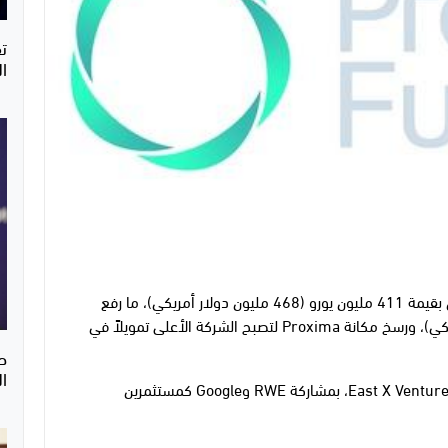
ت
ال
أعلنت اليوم شركة Proxima Fusion عن جولة تمويل بقيمة 411 مليون يورو (468 مليون دولار أمريكي)، ما رفع
تقييم الشركة إلى 2.4 مليار يورو (2.7 مليار دولار أمريكي)، ورسخ مكانة Proxima لتصبح الشركة الأعلى تمويلاً في
ح
ا
تولت قيادة جولة التمويل كل من XTX Ventures وEast X Ventures، بمشاركة RWE وGoogle كمستثمرين