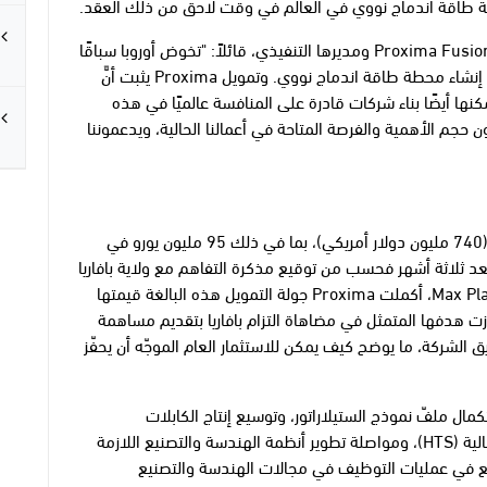
طة طاقة اندماج نووي في العالم في وقت لاحق من ذلك العقد.
صرح الدكتور Francesco Sciortino، أحد مؤسسي Proxima Fusion ومديرها التنفيذي، قائلاً: "تخوض أوروبا سباقًا
مع الولايات المتحدة والصين لتكون أول من ينجح في إنشاء محطة طاقة اندماج نووي. وتمويل Proxima يثبت أنَّ
مكنها أيضًا بناء شركات قادرة على المنافسة عالميًا في هذه
ون حجم الأهمية والفرصة المتاحة في أعمالنا الحالية، ويدعموننا
نجحت Proxima في تأمين أكثر من 650 مليون يورو (740 مليون دولار أمريكي)، بما في ذلك 95 مليون يورو في
ثلاثة أشهر فحسب من توقيع مذكرة التفاهم مع ولاية بافاريا
الحرة وRWE وMax Planck Institute for Plasma Physics، أكملت Proxima جولة التمويل هذه البالغة قيمتها
تجاوزت هدفها المتمثل في مضاهاة التزام بافاريا بتقديم مساهمة
لدعم خارطة طريق الشركة، ما يوضح كيف يمكن للاستثمار العام الموجّه أن يحفّز
يل، سينصب تركيز Proxima على استكمال ملفّ نموذج الستيلاراتور، وتوسيع إنتاج الكابلات
والمغناطيسات فائقة التوصيل ذات درجات الحرارة العالية (HTS)، ومواصلة تطوير أنظمة الهندسة والتصنيع اللازمة
راتور. وستعمد Proxima إلى التوسع في عمليات التوظيف في مجالات الهندسة والتصنيع