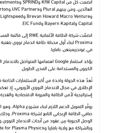
Capital وBayern Kapital وEIC Fund.
انضمّت شركة الطاقة الأ
Proxima لبناء أول محطة طاقة اندماج نووي بتق
في غوندريمينغن، بافاريا.
يؤكد استثمار Google اهتمامها المتواصل 
الكربون والمستدامة على المدى الطويل.
تُعدّ هذه الجولة واحدة من أكبر الاستثمارات الخاصة ف
الإطلاق في مجال الاندماج النووي الأوروبي، إذ تعكس ت
إستراتيجية لأمن الطاقة والمرونة الاقتصادية والقدرة 
يوفّر التموي