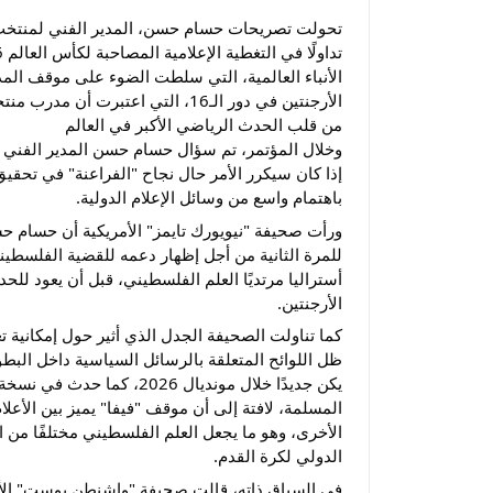
تحولت تصريحات حسام حسن، المدير الفني لمنتخب م
الأنباء العالمية، التي سلطت الضوء على موقف ال
الأرجنتين في دور الـ16، التي اعتب
من قلب الحدث الرياضي الأكبر في العالم
وخلال المؤتمر، تم سؤال حسام حسن المدير الفني 
إذا كان سيكرر الأمر حال نجاح "الفراعنة" في تحقي
باهتمام واسع من وسائل الإعلام الدولية.
ورأت صحيفة "نيويورك تايمز" الأمريكية أن حسام 
للمرة الثانية من أجل إظهار دعمه للقضية الفلسطي
أستراليا مرتديًا العلم الفلسطيني، قبل أن يعود 
الأرجنتين.
كما تناولت الصحيفة الجدل الذي أثير حول إمكانية
ظل اللوائح المتعلقة بالرسائل السياسية داخل الب
المسلمة، لافتة إلى أن موقف "فيفا" يميز بين الأعلا
الأخرى، وهو ما يجعل العلم الفلسطيني مختلفًا من الن
الدولي لكرة القدم.
في السياق ذاته، قالت صحيفة "واشنطن بوست" الأ