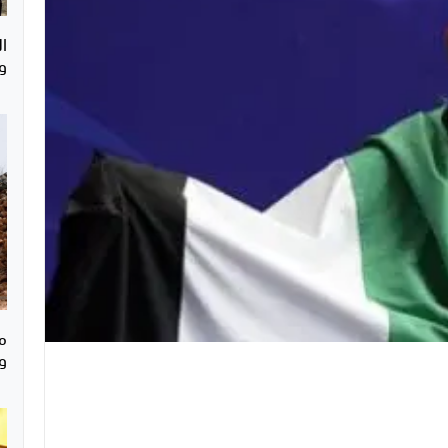
ا
و
م
و