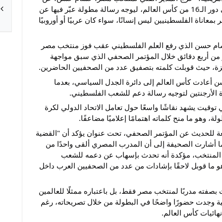
الحديث الفني الخاص بمواجهة منتخب الأرجنتين في دور الـ16 من كأس العالم، ليوجه رسالة مطولة عبّر فيها عن
عاناة الفلسطينيين ليس إنسانًا، سواء كان عربيًا أو أوروبيًا
حسام حسن الذي رفع العلم الفلسطيني عقب فوز منتخب مصر
من أربع دقائق خلال المؤتمر الصحفي الذي سبق مواجهة
غزة، حيث قوبلت كلمته بتصفيق عدد من الصحفيين الحاضرين.
ن أعادت كأس العالم إلى دائرة الجدل السياسي، بعدما
الأرجنتين لتوجيه رسالة دعم للشعب الفلسطيني.
يت يشهد نقاشًا واسعًا حول تعامل الاتحاد الدولي لكرة
، وهو ما منح كلماته اهتمامًا إعلاميًا مضاعفًا.
ة للحديث عن المؤتمر الصحفي، تحت عنوان يؤكد أن "القضية
أشارت الصحيفة إلى أن المدرب المصري ألقى واحدًا من
 المنتخب، مؤكدة أنه تحدث بإسهاب عن دعمه للشعب
و ما قوبل لاحقًا بإشادات من عدد من الصحفيين العرب داخل
صفته مدربًا لمنتخب مصر فقط، بل باعتباره ممثلًا للعالمين
ية وجدت حضورًا واضحًا في البطولة من خلال تصريحاته، رغم
ائيات كأس العالم.