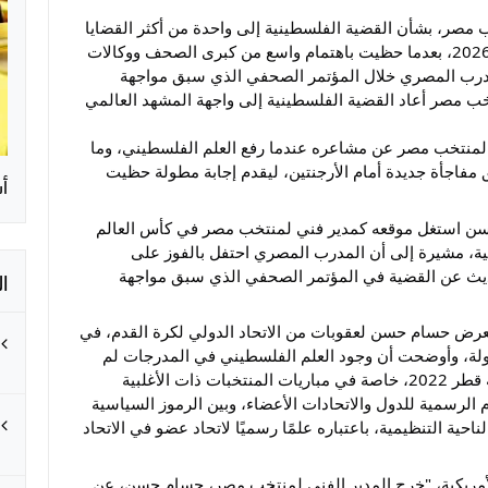
صر، بشأن القضية الفلسطينية إلى واحدة من أكثر القضايا
تداولًا في التغطية الإعلامية المصاحبة لكأس العالم 2026، بعدما حظيت باهتمام واسع من كبرى الصحف ووكالات
مدرب المصري خلال المؤتمر الصحفي الذي سبق مواجهة
رت أن مدرب منتخب مصر أعاد القضية الفلسطينية إلى واجهة المشهد العالمي
لمنتخب مصر عن مشاعره عندما رفع العلم الفلسطيني، وما
ق مفاجأة جديدة أمام الأرجنتين، ليقدم إجابة مطولة حظيت
أس
حسن استغل موقعه كمدير فني لمنتخب مصر في كأس العالم
نية، مشيرة إلى أن المدرب المصري احتفل بالفوز على
ا
للحديث عن القضية في المؤتمر الصحفي الذي سبق مواجهة
 تعرض حسام حسن لعقوبات من الاتحاد الدولي لكرة القدم، في
طولة، وأوضحت أن وجود العلم الفلسطيني في المدرجات لم
يكن جديدًا خلال مونديال 2026، كما حدث في نسخة قطر 2022، خاصة في مباريات المنتخبات ذات الأغلبية
م الرسمية للدول والاتحادات الأعضاء، وبين الرموز السياسية
احية التنظيمية، باعتباره علمًا رسميًا لاتحاد عضو في الاتحاد
مريكية، "خرج المدير الفني لمنتخب مصر، حسام حسن، عن