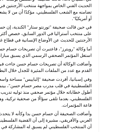
تضامنه مع الشعب الفلسطيني، مؤكدًا أن من لا يشعر بم
أو أمريكيًا".
في حين قالت صحيفة "تورنتو ستار" الكندية، إن 
على منتخب أستراليا في الدور السابق، خصص أكثر 
الأرجنتين للحديث عن الأوضاع الإنسانية في قطاع 
أما وكالة "رويترز"، فاعتبرت أن تصريحات حسام حس
استغل المؤتمر الصحفي الرسمي الذي يسبق مباراة 
وأضافت الوكالة أن تصريحات حسام حسن جاءت في توق
القدم مع عدد من الملفات المثيرة للجدل خلال البطولة
وفي إسبانيا، أفردت صحيفة "إلباييس" مساحة واسع
الفلسطينية في قلب مدرب مصر حسام حسن"، بينما 
أطول خطاباته خلال مؤتمر صحفي منذ توليه تدريب
الفلسطيني، بعدما تلقى سؤالًا من صحفية تركية، وه
قاعة المؤتمرات.
وأضافت الصحيفة أن حسام حسن بدا وكأنه لا يتحدث ب
العربي والأفريقي، مشيرة إلى أن القضية الفلسطين
أن المنتخب الفلسطيني لم يسبق له المشاركة في نه