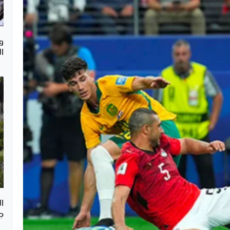
ال
ا
ج