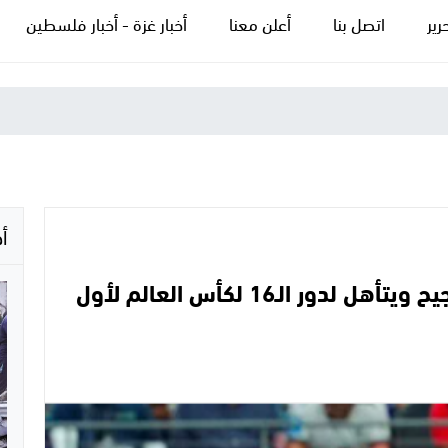
رير
اتصل بنا
أعلن معنا
أخبار غزة - أخبار فلسطين
أ
مصر تهزم أستراليا 4-2 بركلات الترجيح ويتأهل لدور الـ16 لكأس العالم لأول