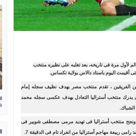
الـ16 ببطولة كأس العالم لأول مرة فى تاريخه، بعد تغلبه على نظيره منتخب
هى الوقت الأصلى والإضافى بالتعادل 1-1 بين الفريقين ، تقدم منتخب مصر بهدف نظيف سجله إمام
 متقنة، قبل أن يدرك منتخب أستراليا التعادل بهدف عكسى سجله محمد
ق
الشباك.
ن، ونجح منتخب أستراليا فى تهديد مرمى مصطفى شوبير فى
ا