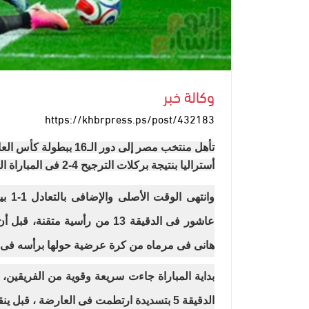
وكالة خبر
https://khbrpress.ps/post/432183
تأهل منتخب مصر إلى دور 
أستراليا بنتيجة بركلات الترجيح 4-2 فى المباراة التى أقيمت اليوم باستاد دالاس بولاية تكساس.
وانت
عاشور فى الدقيقة 13 من رأسية
هانى فى مرماه من كرة عرضية حولها برأسه فى 
بداية المباراة جاءت سريعة وقوية من الفريقي
الدقيقة 5 بتسديدة ارتطمت فى العارضة ، قبل ينقذ رامى ربيعة مهاجم أستراليا من انفراد تام فى الدقيقة 7.