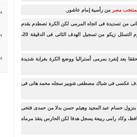
منتخب مصر
من رأسية إمام عاشور.
لهدف الثانى من تسديدة فى اتجاه المرمى لكن الكرة تصطدم بقدم
مدافع أستراليا وتمر خارج الملعب، قبل أن يحرم التسلل زيكو من تسجيل الهدف الثانى فى الدقيقة 20،
ا بعد إنفرد بمرمى أستراليا ووضع الكرة بغرابة شديدة
هدف عكسى فى شباك مصطفى شوبير سجله محمد هانى فى
تغييراته بنزول حسام عبد المجيد وهيثم حسن بدلا من حمدى فتحى
حافظ، وكاد رامى ربيعة يسجل هدفا لكن الحارس ينقذ مرماه