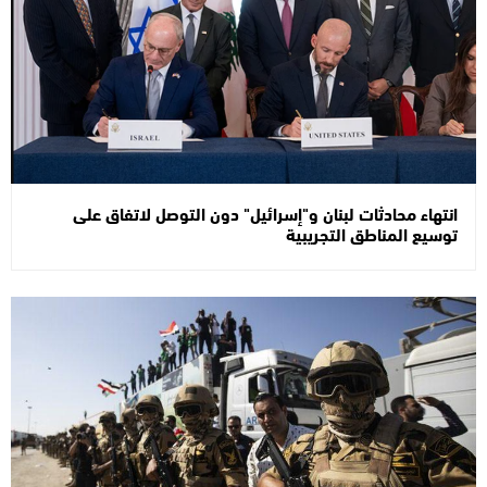
انتهاء محادثات لبنان و"إسرائيل" دون التوصل لاتفاق على
توسيع المناطق التجريبية