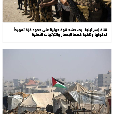
قناة إسرائيلية: بدء حشد قوة دولية على حدود غزة تمهيداً
لدخولها وتنفيذ خطط الإعمار والترتيبات الأمنية