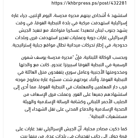
https://khbrpress.ps/post/432281
استشهد 4 أشخاص بينهم مديرة مدرسة، اليوم الإثنين، جراء غارة
إسرائيلية استهدفت مركبة في بلدة النبطية الفوقا، في وقت
يشهد جنوب لبنان تصعيدا عسكريا متواصلا مع تنفيذ الجيش
الإسرائيلي غارات جوية وعمليات تفجير استهدفت قرى وبلدات
حدودية، في إطار تحركات ميدانية تطال مواقع جبلية إستراتيجية.
وبحسب الوكالة اللبنانية، فإنّ "مديرة مدرسة يوسف شمون
الرسمية في النبطية الفوقا اسبيرنزا غندور، كانت مع والدتها
ومخدومتها الأجنبية وعامل سوري يتفقدون منزل العائلة في
النبطية الفوقا، وأثناء عودتهم شنت مسيّرة غارة بصاروخ موجه
قرب دار المعلمين والمعلمات في النبطية الفوقا، مما أدى إلى
استشهادهم جميعا على الفور. وعملت فرق الإسعاف من
الصليب الأحمر اللبناني وكشافة الرسالة الإسلامية والهيئة
الصحية الإسلامية والدفاع المدني على نقل الشهداء إلى
مستشفيات النبطية".
كما ذكرت مصادر محلية، أنّ الجيش الإسرائيلي نفذ غارات على
قرية حولا، إلى جانب تفجيرات في بلدات عدة، من بينها بيت