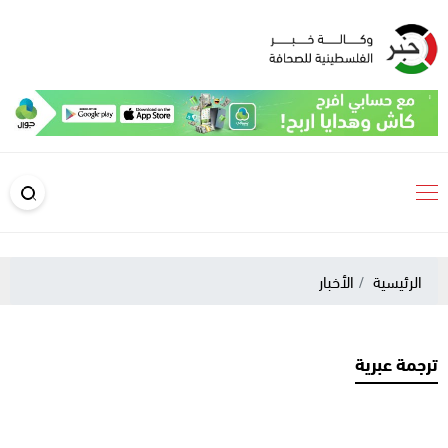
الرئيسية
الأخبار
ترجمة عبرية