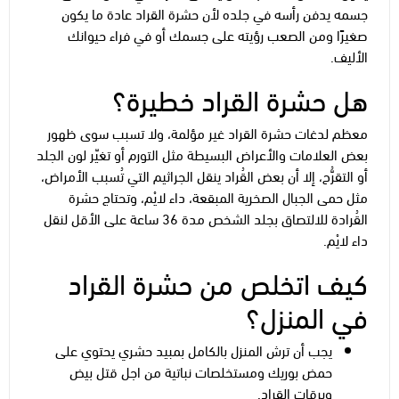
جسمه يدفن رأسه في جلده لأن حشرة القراد عادة ما يكون
صغيرًا ومن الصعب رؤيته على جسمك أو في فراء حيوانك
الأليف.
هل حشرة القراد خطيرة؟
معظم لدغات حشرة القراد غير مؤلمة، ولا تسبب سوى ظهور
بعض العلامات والأعراض البسيطة مثل التورم أو تغيّر لون الجلد
أو التقرُّح، إلا أن بعض القُراد ينقل الجراثيم التي تُسبب الأمراض،
مثل حمى الجبال الصخرية المبقعة، داء لايْم، وتحتاج حشرة
القُرادة للالتصاق بجلد الشخص مدة 36 ساعة على الأقل لنقل
داء لايْم.
كيف اتخلص من حشرة القراد
في المنزل؟
يجب أن ترش المنزل بالكامل بمبيد حشري يحتوي على
حمض بوريك ومستخلصات نباتية من اجل قتل بيض
ويرقات القراد.