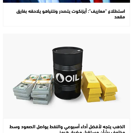
استطلاع "معاريف": أيزنكوت يتصدر ونتنياهو يلاحقه بفارق
مقعد
الذهب يتجه لأفضل أداء أسبوعي والنفط يواصل الصعود وسط
مخاوف بشأن مستقبل مضيق هرمز