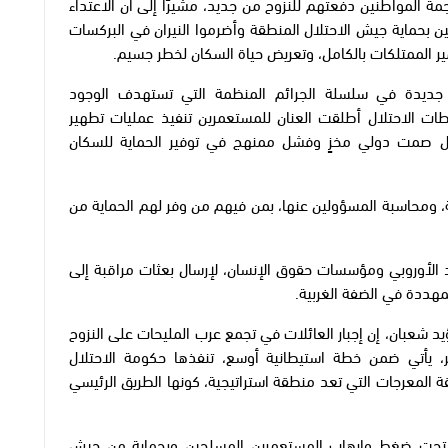
ة المواطنين دفعتهم للنزوح من جديد، مشيرًا إلى أن الاعتداء
ن بحماية جيش الاحتلال المنطقة وأضرموا النيران في البركسات
ير الممتلكات بالكامل، وتعريض حياة السكان لخطر جسيم.
 جديدة في سلسلة الجرائم المنظمة التي تستهدف الوجود
ات الاحتلال أطلقت العنان للمستعمرين تنفيذ عمليات تطهير
ل صمت دولي مخزٍ وفشل ممنهج في توفير الحماية للسكان
ومحاسبة المسؤولين عنها، بمن فيهم من وفر لهم الحماية من
د الأوروبي ومؤسسات حقوق الإنسان، لإرسال بعثات مراقبة إلى
لمهددة في الضفة الغربية.
د شعبان، إن إجبار العائلات في تجمع عرب المليحات على النزوح
، يأتي ضمن خطة استيطانية أوسع، تنفذها حكومة الاحتلال
ة المعرجات التي تعد منطقة استراتيجية، كونها الطريق الرئيسي
اء تحت ضغط وإرهاب المستعمرين المسلحين وبحماية من جيش