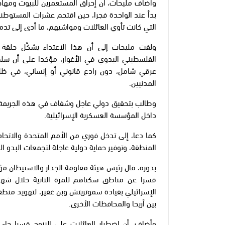
وأضاف مليحات، أن إحراق المستعمرين للبيوت ومهاجم
بدأ عند الواحدة فجرا، حين اقتحم عشرات المستوطني
التي كانت تأوي العائلات ومواشيهم، ما أدى إلى تدم
ولفت مليحات إلى أن هذا الاعتداء يشكّل حلقة
الفلسطيني البدوي في الأغوار، مؤكدا على أن سلط
عرقي شامل، دون رادع قانوني أو إنساني، في ظ
المدنيين.
وطالب بتحقيق دولي عاجل وشفاف في هذه الجريمة، 
داخل المؤسسة العسكرية الإسرائيلية.
كما دعا، إلى تدخل فوري من الأمم المتحدة والاتحا
المنطقة، وتوفير حماية دولية عاجلة لتجمعات البدو ا
بدوره، قال رئيس هيئة مقاومة الجدار والاستيطان مؤي
قسرا عن مناطق سكناهم للمرة الثانية خلال شهر
الإسرائيلي بقيادة سموتريتش وبن غفير، لتهويد منطق
بين أريحا والمحافظات الأخرى.
وأضاف، أن اضطرار العائلات على النزوح قسرا ج