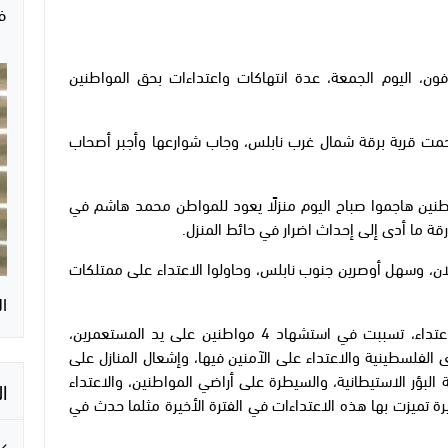
ف
ون، اليوم الجمعة، عدة انتهاكات واعتداءات بحق المواطنين
تحمت قرية برقة شمال غرب نابلس، وجاب شوارعها وأجبر أصحاب
طنين هاجموا صباح اليوم منزلًا يعود للمواطن محمد هاشم في
قة ما أدى إلى إحداث اضرار في حائط المنزل.
ن، وسهل أوصرين جنوب نابلس، وحاولوا الاعتداء على ممتلكات
ال
ونفذ المستوطنون منذ بداية العام الجاري، 2153 اعتداء، تسببت في استشهاد 4 مواطنين على يد المستعمرين،
الفلسطينية والاعتداء على الآمنين فيها، وإشعال المنازل على
البؤر الاستيطانية، والسيطرة على أراضي المواطنين، والاعتداء
ا
تميزت بها هذه الاعتداءات في الفترة الأخيرة مثلما حدث في