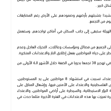
كل كبير .
مشيدا بتشبثهم بأرضهم وصمودهم على الأرض رغم المضايقات
يوم من التجمع.
والهيئة ستبقى إلى جانب السكان في أماكن تواجدهم، وستعمل
 على الجميع من فصائل ومؤسسات وعائلات، التحرك العاجل وعدم
 على حياة المواطنين بفعل إطلاق النار والاعتداءات المتكررة.
يشار إلى أن اعتداءات المستوطنين والاحتلال تسببت في تهجير 38 تجمعا بدويا في الضفة خلال الأشهر الـ6 الأولى من
ونفذ المستوطنون منذ بداية العام الجاري، 2153 اعتداء، تسببت في استشهاد 8 مواطنين على يد المستوطنين،
الفلسطينية والاعتداء على الآمنين فيها، وإشعال المنازل على
البؤر الاستيطانية، والسيطرة على أراضي المواطنين، والاعتداء
تميزت بها هذه الاعتداءات في الفترة الأخيرة مثلما حدث في