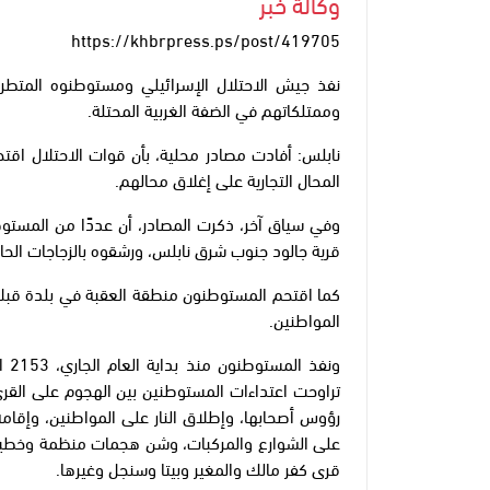
وكالة خبر
https://khbrpress.ps/post/419705
نفذ جيش الاحتلال الإسرائيلي ومستوطنوه المتطرف
وممتلكاتهم في الضفة الغربية المحتلة.
نابلس: أفادت مصادر محلية، بأن قوات الاحتلال اق
المحال التجارية على إغلاق محالهم.
وفي سياق آخر، ذكرت المصادر، أن عددًا من المستو
قرية جالود جنوب شرق نابلس، ورشقوه بالزجاجات الحار
كما اقتحم المستوطنون منطقة العقبة في بلدة قبلا
المواطنين.
تراوحت اعتداءات المستوطنين بين الهجوم على القرى 
رؤوس أصحابها، وإطلاق النار على المواطنين، وإقامة 
على الشوارع والمركبات، وشن هجمات منظمة وخطيرة 
قرى كفر مالك والمغير وبيتا وسنجل وغيرها.