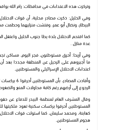
وتركزت هذه الاعتداءات في محافظات: رام الله بواقع 491 اعتداءً، والخليل بـ409، ونابلس بـ96
وفي الخليل: ذكرت مصادر محلية، أن قوات الاحتلال
البيطار، ونضال أبو عمر، وفتشت منزليهما وحطمت مح
كما اقتحم الاحتلال بلدة يطا جنوب الخليل واعتقل 
عدة منازل .
وفي أريحا: أحرق مستوطنون، فجر اليوم، مساكن تجم
ما أجبروهم على الرحيل عن المنطقة مجددا بعد أن ع
اعتداءات الاحتلال الإسرائيلي والمستوطنين.
الرجوع إلى أرضهم رغم كافة محاولات المنع والضغوط 
وقال المشرف العام لمنظمة البيدر للدفاع عن حق
المستوطنين أحرقوا بركسات سكنية تعود ملكيتها للم
كعابنة، ومحمد سليمان، كما استولت قوات الاحتلال، ع
هجوم المستوطنين.