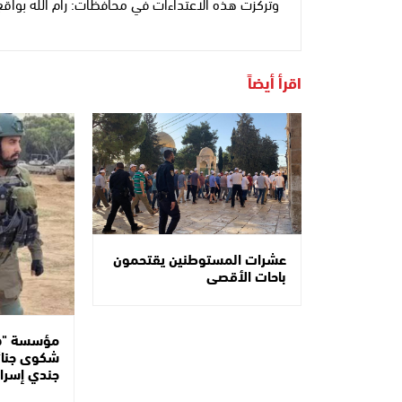
وتركزت هذه الاعتداءات في محافظات: رام الله بواقع 491 اعتداءً، والخليل بـ409، ونابلس بـ96
اقرأ أيضاً
عشرات المستوطنين يقتحمون
باحات الأقصى
مؤسسة "هن
شكوى جنائ
جندي إسرا