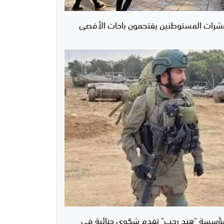
شرات المستوطنين يقتحمون باحات الأقصى
ؤسسة "هند رجب" تقدم شكوى جنائية في