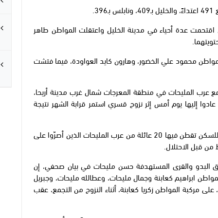
3.
 اقتحمت عدة أحياء في مدينة الخليل واعتقلت المواطن طاهر
تويتهما.
المواطن محمود علي الخضور، وهارون كايد العواودة، فيما فتشت
ع عرب المليحات في منطقة المعرجات شمال غرب مدينة أريحا،
ادوا إليها يوم أمس إثر نزوح قسري استمر قرابة الشهر نتيجة
وأفادت المصادر، بأن المستوطنين أحرقوا 6 بركسات للسكن تقطن فيها 20 عائلة من عرب المليحات الذين أصرّوا على
من قبل الاحتلال.
وق البدو والقرى المستهدفة حسن مليحات في بيان صحفي، إن
واطن ابراهيم كعابنة وجمال مليحات، وعطالله مليحات، وجبريل
لى مركبة المواطن زكريا كعابنة، أثناء النزوح من التجمع، عقب