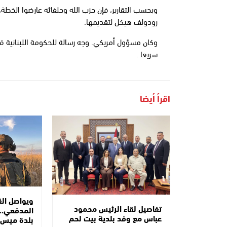
وبحسب التقارير، فإن حزب الله وحلفائه عارضوا الخطة،
رودولف هيكل لتقديمها.
وكان مسؤول أمريكي. وجه رسالة للحكومة اللبنانية قا
سريعا .
اقرأ أيضاً
ويواصل ا
تفاصيل لقاء الرئيس محمود
المدفعي..ا
عباس مع وفد بلدية بيت لحم
بلدة ميس ا