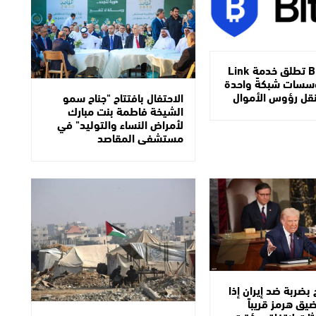
شركة BitGo تطلق خدمة Link
ؤسسات شبكةً واحدة
نقل رؤوس الأموال
الاحتفال بافتتاح "جناح سمو
الشيخة فاطمة بنت مبارك
لأمراض النساء والتوليد" في
مستشفى المقاصد
 بضربة ضد إيران إذا
يق هرمز قريباً