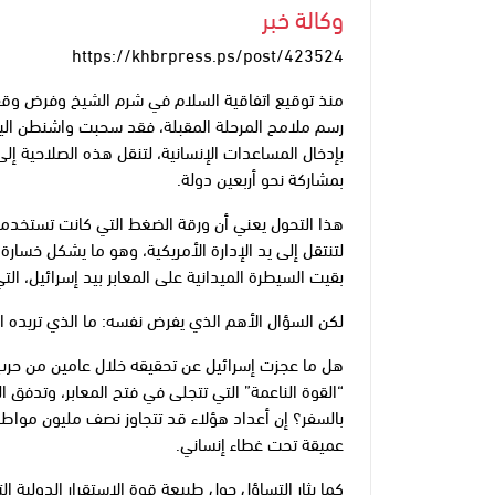
وكالة خبر
https://khbrpress.ps/post/423524
منذ توقيع اتفاقية السلام في شرم الشيخ وفرض وقف 
رسم ملامح المرحلة المقبلة، فقد سحبت واشنطن اليو
بإدخال المساعدات الإنسانية، لتنقل هذه الصلاحية إ
بمشاركة نحو أربعين دولة.
هذا التحول يعني أن ورقة الضغط التي كانت تستخدمها
لتنتقل إلى يد الإدارة الأمريكية، وهو ما يشكل خسارة
بقيت السيطرة الميدانية على المعابر بيد إسرائيل، الت
لكن السؤال الأهم الذي يفرض نفسه: ما الذي تريده ال
هل ما عجزت إسرائيل عن تحقيقه خلال عامين من حرب 
“القوة الناعمة” التي تتجلى في فتح المعابر، وتدفق 
بالسفر؟ إن أعداد هؤلاء قد تتجاوز نصف مليون مواطن،
عميقة تحت غطاء إنساني.
كما يثار التساؤل حول طبيعة قوة الاستقرار الدولية ا