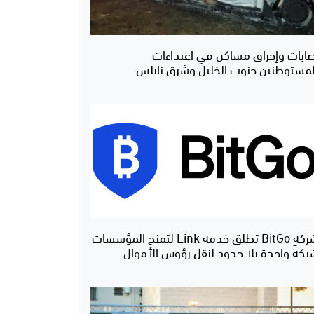
صابات وإحراق مساكن في اعتداءات
لمستوطنين جنوب الخليل وشرق نابلس
شركة BitGo تطلق خدمة Link لتمنح المؤسسات
بكةً واحدة بلا حدود لنقل رؤوس الأموال