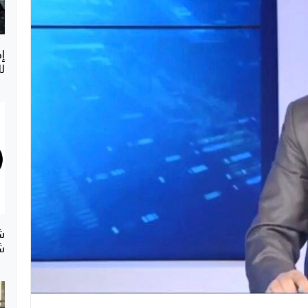
إ
ل
ش