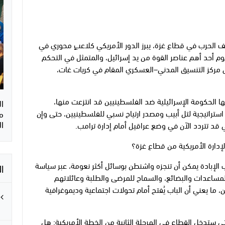
الحرب في قطاع غزة، يبرز الدور الأمريكي كلاعبٍ محوري في
م أحد أهم عناصر القوة من يد إسرائيل، والمتمثل في التحكم
لى مركز التنسيق المدني–العسكري المقام في كريات غات،
 الحكومة الإسرائيلية ضد الفلسطينيين قد انتزعت منها،
ا
م
 استراتيجية لتل أبيب ومصدر ارتياح نسبي للفلسطينيين، حتى وإن
ا
ي قد تتردد الآن في وضع عراقيل أمام إدارة ترامب.
إدارة الأمريكية من قطاع غزة؟
الإبادة يمكن أن تنجزه واشنطن بوسائل أكثر نعومة، عبر سياسة
ا
المساعدات والبضائع، والسماح للمرضى والطلبة وعائلاتهم
 ما يعني أن الباب يُفتح أمام تحولات اجتماعية وديموغرافية
لتي ستدخل القطاع في المرحلة الثانية من الخطة الأمريكية: هل