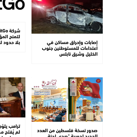
لتمنح الم
بلا حدود ل
إصابات وإحراق مساكن في
اعتداءات للمستوطنين جنوب
الخليل وشرق نابلس
ترامب يلوّح
صدور نسخة فلسطين من العدد
لم يُفتح مض
الجديد لدورية "صدى لجنة