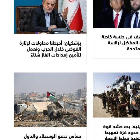
شف في جلسة خاصة
المفضل لرئاسة
بزشكيان: أحبطنا محاولات لإثارة
لمتحدة
الفوضى خلال الحرب ونعمل
لتأمين إمدادات الغاز شتاءً
يلية: بدء حشد قوة
حدود غزة تمهيداً
حماس تدعو الوسطاء والدول
نفيذ خطط الإعمار