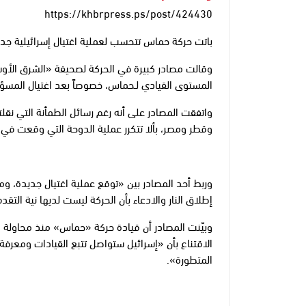
https://khbrpress.ps/post/424430
باتت حركة حماس تتحسب لعملية اغتيال إسرائيلية جدي
وقالت مصادر كبيرة في الحركة لصحيفة «الشرق الأو
المستوى القيادي لـحماس، خصوصاً بعد اغتيال المسؤول
واتفقت المصادر على أنه رغم رسائل الطمأنة التي نقل
وقطر ومصر، بألا تتكرر عملية الدوحة التي وقعت في سب
وربط أحد المصادر بين «توقع عملية اغتيال جديدة، وم
إطلاق النار والادعاء بأن الحركة ليست لديها نية التقد
وبيّنت المصادر أن قيادة حركة «حماس» منذ محاولة ال
الاقتناع بأن «إسرائيل ستواصل تتبع القيادات ومعرفة
المتطورة».