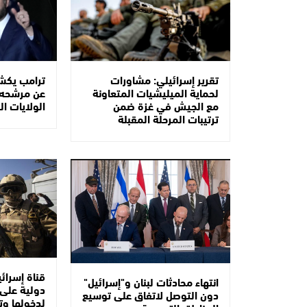
ترامب يك
تقرير إسرائيلي: مشاورات
عن مرشحه 
لحماية الميليشيات المتعاونة
الولايات ا
مع الجيش في غزة ضمن
ترتيبات المرحلة المقبلة
قناة إسرائ
انتهاء محادثات لبنان و"إسرائيل"
دولية على 
دون التوصل لاتفاق على توسيع
لدخولها وت