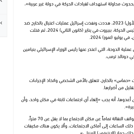
دوث محاولة استهداف لقيادات الحركة في دولة غير عربية»،
ومنذ بداية الحرب على قطاع غزة في أكتوبر (تشرين الأول) 2023، هددت ونفذت إسرائيل عمليات اغتيال بالخارج ضد
قيادات «حماس»، وقتلت أولاً صالح العاروري، نائب رئيس الحركة، ببيروت في يناير (كانون الثاني) 2024، ثم قتلت
يوليو (تموز) 2024.
لية الدوحة، التي اعتذر عنها رئيس الوزراء الإسرائيلي بنيامين
ي دونالد ترمب.
ت «حماس» بالخارج، تتعلق بالأمن الشخصي واتخاذ الإجراءات
قليل من أضرارها.
ن أعدوها، أنه يجب «إلغاء أي اجتماعات ثابتة في مكان واحد، وأن
يرة».
وتدعو التعليمات الجديدة أيضاً القيادات إلى «عزل الهواتف النقالة تماماً عن مكان الاجتماع بما لا يقل عن 70 متراً،
 ذلك الساعات إلى أماكن الاجتماعات، وألا يكون هناك مكيفات
ذلك جهاز (الإنترفون) المنزلي»