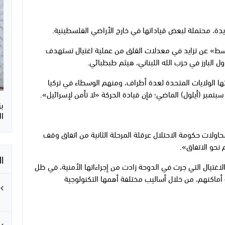
دة، محتملة لبعض قياداتها في خارج الأراضي الفلسطينية.
سط» عن تزايد في معدلات القلق من عملية اغتيال تستهدف
 البارز في حزب الله اللبناني، هيثم طبطبائي.
تها الولايات المتحدة لعدة أطراف، ومنهم الوسطاء في تركيا
تمبر (أيلول) الماضي؛ فإن قيادة الحركة «لا تأمن لإسرائيل».
ب
ال
حاولات حكومة الاحتلال عرقلة المرحلة الثانية من اتفاق وقف
م نحو الاتفاق».
ا
اغتيال التي جرت في الدوحة زادت من إجراءاتها الأمنية، في ظل
 أماكنهم، من خلال أساليب مختلفة أهمها التكنولوجية