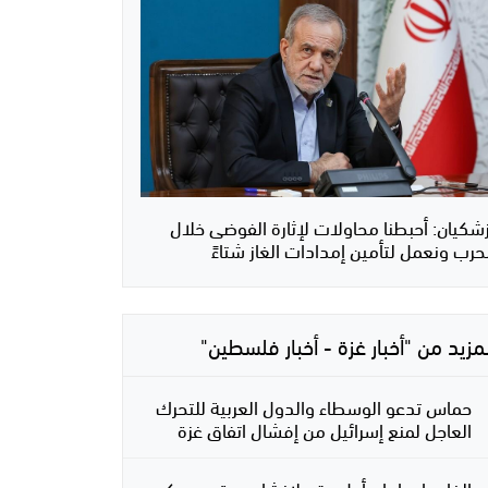
زشكيان: أحبطنا محاولات لإثارة الفوضى خلال
حرب ونعمل لتأمين إمدادات الغاز شتاءً
لمزيد من "أخبار غزة - أخبار فلسطين"
حماس تدعو الوسطاء والدول العربية للتحرك
العاجل لمنع إسرائيل من إفشال اتفاق غزة
الغارديان: إبرام أول عقد لإنشاء موقع عسكري