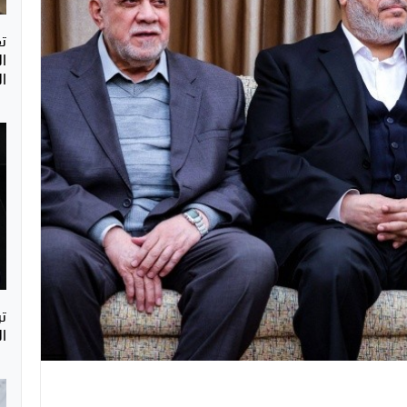
ت
ا
ال
ت
ا