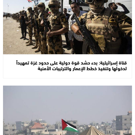
قناة إسرائيلية: بدء حشد قوة دولية على حدود غزة تمهيداً
لدخولها وتنفيذ خطط الإعمار والترتيبات الأمنية