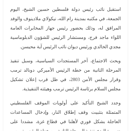
استقبل نائب رئيس دولة فلسطين حسين الشيخ، اليوم
الجمعة، في مكتبه بمدينة رام الله، نيكولاي ملادينوف والوفد
المرافق له، وذلك بحضور رئيس جهاز المخابرات العامة
اللواء ماجد فرج، ومستشار الرئيس للشؤون الدبلوماسية
مجدي الخالدي ورئيس ديوان نائب الرئيس آية محيسن.
وبحث الاجتماع، آخر المستجدات السياسية، وسبل تنفيذ
المرحلة الثانية من خطة الرئيس الأميركي دونالد ترمب
وقرار مجلس الأمن 2803، في ظل قرب إعلان تشكيل
مجلس السلام برئاسة الرئيس ترمب وهيئته التنفيذية.
وجدد الشيخ التأكيد على أولويات الموقف الفلسطيني
المتمثلة بتثبيت وقف إطلاق النار، وإدخال المساعدات
العاجلة بشكل فوري لأهلنا في قطاع غزة، مشددا على
ضرورة البدء بتنفيذ المرحلة الثانية من خطة الرئيس ترمب.