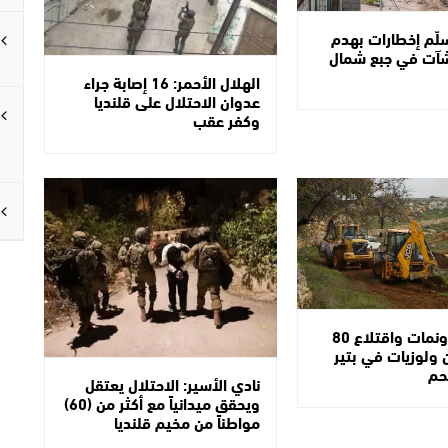
سلّم إخطارات بهدم
شآت في جبع شمال
الهلال الأحمر: 16 إصابة جراء
عدوان الاحتلال على قلنديا
وكفر عقب
تجريف 4 دونمات واقتلاع 80
 ولوزيات في بتير
حم
نادي الأسير: الاحتلال يعتقل
ويحقق ميدانياً مع أكثر من (60)
مواطناً من مخيم قلنديا