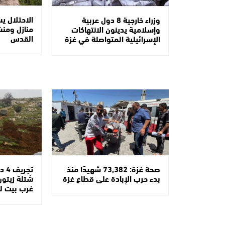
الاحتلال ي
وزراء خارجية 8 دول عربية
منازل ومن
وإسلامية يدينون الانتهاكات
القدس
الإسرائيلية المتواصلة في غزة
صحة غزة: 73,382 شهيدًا منذ
بدء حرب الإبادة على قطاع غزة
شتلة زيتون
غرب بيت ل