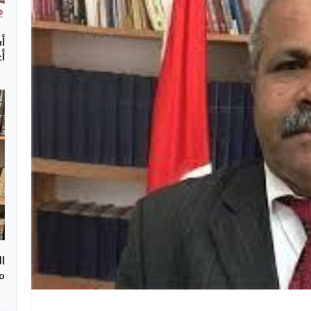
أغ
ال
م