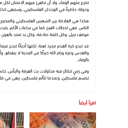
تنتزع منهم الوفاء، ولا أن تطفئ فيهم الامتنان لكل 
ودولة، حاضرةً في الوجدان الفلسطيني، وستبقى كذل
هكذا هي العلاقة بين الشعبين الفلسطيني والمصري؛ ل
الناس. ففي لحظات الفرح كما في ساعات الألم، يثبت ا
موقف نبيل، وكل كلمة صادقة، وكل يد تمتد بالعون.
قد تبدو كرة القدم مجرد لعبة، لكنها أحيانًا تنجح فيما
والقدس وغزة ورام الله خيطًا من المحبة لا ينقطع، و
بالوفاء.
وفي زمنٍ تتكاثر فيه محاولات بث الفرقة واليأس، جاءت
تبتسم فلسطين، وعندما تتألم فلسطين، يبقى في
اقرأ أيضاً