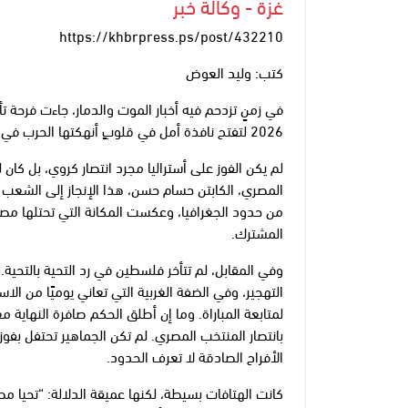
غزة - وكالة خبر
https://khbrpress.ps/post/432210
كتب: وليد العوض
في زمنٍ تزدحم فيه أخبار الموت والدمار، جاءت فرحة 
2026 لتفتح نافذة أمل في قلوبٍ أنهكتها الحرب في فلسطين.
لم يكن الفوز على أستراليا مجرد انتصار كروي، بل كان
المصري، الكابتن حسام حسن، هذا الإنجاز إلى الشعب
من حدود الجغرافيا، وعكست المكانة التي تحتلها مصر 
المشترك.
وفي المقابل، لم تتأخر فلسطين في رد التحية بالتحية
التهجير، وفي الضفة الغربية التي تعاني يوميًا من ا
لمتابعة المباراة. وما إن أطلق الحكم صافرة النهاية مع
بانتصار المنتخب المصري. لم تكن الجماهير تحتفل بفو
الأفراح الصادقة لا تعرف الحدود.
كانت الهتافات بسيطة، لكنها عميقة الدلالة: “تحيا 