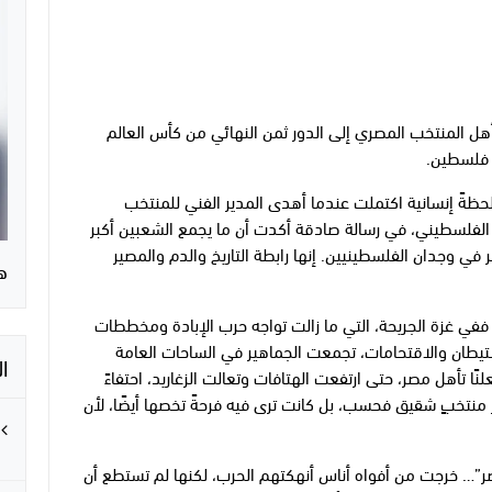
تأهل المنتخب المصري إلى الدور ثمن النهائي من كأس العالم
 لحظةً إنسانية اكتملت عندما أهدى المدير الفني للمنتخب
 الفلسطيني، في رسالة صادقة أكدت أن ما يجمع الشعبين أكبر
في وجدان الفلسطينيين. إنها رابطة التاريخ والدم والمصير
ه
. ففي غزة الجريحة، التي ما زالت تواجه حرب الإبادة ومخططات
لاستيطان والاقتحامات، تجمعت الجماهير في الساحات العامة
ا
لنًا تأهل مصر، حتى ارتفعت الهتافات وتعالت الزغاريد، احتفاءً
ز منتخبٍ شقيق فحسب، بل كانت ترى فيه فرحةً تخصها أيضًا، لأن
مصر”… خرجت من أفواه أناس أنهكتهم الحرب، لكنها لم تستطع أن