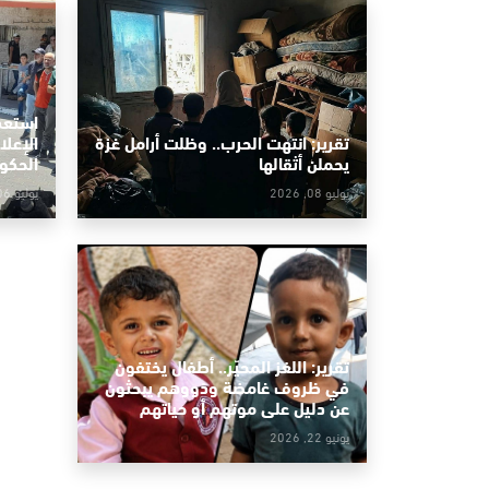
استعدا
تقرير: انتهت الحرب.. وظلت أرامل غزة
الإعلا
يحملن أثقالها
الحكو
يوليو 08, 2026
يوليو 06, 2026
تقرير: اللغز المحيّر.. أطفال يختفون
في ظروف غامضة وذووهم يبحثون
عن دليل على موتهم أو حياتهم
يونيو 22, 2026