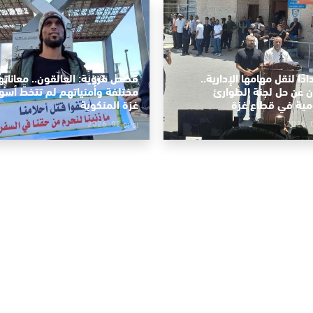
دًا لنقل مهامها الإدارية..
قصص مروية: العالقون.. معاناته
ن عن حل لجنة الطوارئ
مختلفة وأمنياتهم لم تتخطَّ أسوا
مية في قطاع غزة
غزة المنكوبة
يوليو 02, 2026