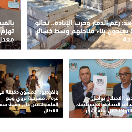
د: رغم الدمار وحرب الإبادة.. نحالو
بالفي
 يعيدون بناء مناحلهم وسط خسائر
تهزم 
حة
معدل 99.6% في الفرع 
بالفيديو: "خمسون دقيقة ف
ديو: الاحتلال يواصل
غزة".. مسرحية تروي وجع
اف الصحافة الفلسطينية..
الفلسطينيين على خشبة مس
القطان