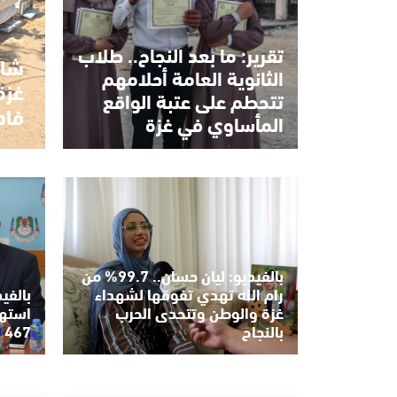
تقرير: ما بعد النجاح.. طلاب
شاه
الثانوية العامة أحلامهم
غزة
تتحطم على عتبة الواقع
فاد
المأساوي في غزة
بالفيديو: ليان حسان.. 99.7% من
رام الله تهدي تفوقها لشهداء
بالفي
غزة والوطن وتتحدى الحرب
استهد
بالنجاح
467 انتهاكًا خلال ستة أشهر