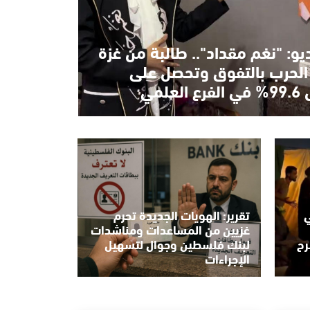
ديو: "نغم مقداد".. طالبة من غزة
الحرب بالتفوق وتحصل على
العلمي
ي
تقرير: الهويات الجديدة تحرم
غزيين من المساعدات ومناشدات
رح
لبنك فلسطين وجوال لتسهيل
الإجراءات