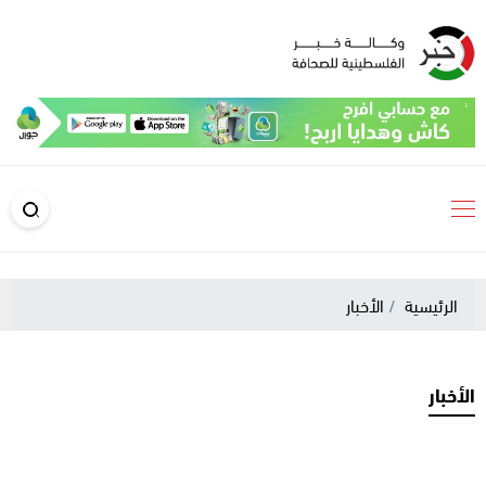
الرئيسية
الأخبار
الأخبار