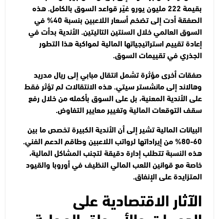
بقيمة 222 مليون يورو غيّر قواعد السوق بالكامل. هذه
الصفقة أدت إلى تضخم أسعار اللاعبين بنسبة 40% في
السوق العالمي خلال السنتين التاليتين. الأندية بدأت في
إعادة تقييم استراتيجياتها المالية لمواكبة هذا التطور
الجذري في تقييمات السوق.
صفقات أخرى مؤثرة تشمل انتقال مبابي إلى ريال مدريد
وهالاند إلى مانشستر سيتي. هذه الانتقالات لم تؤثر فقط
على الأندية المعنية، بل على السوق بأكمله من خلال رفع
سقف التوقعات المالية وتغيير معايير التفاوض.
البيانات المالية تشير إلى أن الأندية الكبيرة تخصص ما بين
60-80% من إيراداتها لرواتب اللاعبين وطاقم الدعم الفني.
هذه النسبة تتطلب إدارة دقيقة لتجنب المشاكل المالية،
خاصة مع قوانين اللعب المالي النظيف في أوروبا والقيود
المتزايدة على الإنفاق.
الآثار الاقتصادية على
الدوريات والأسواق المحلية