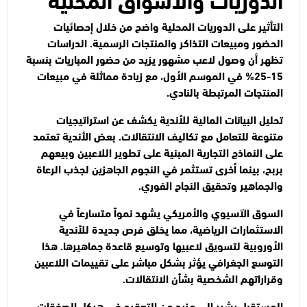
التأثير على الدوريات المحلية واضح من خلال إحصائيات
الحضور ومبيعات التذاكر والمنتجات الرسمية. الدراسات
تظهر أن وصول لاعب مشهور يزيد من حضور المباريات بنسبة
15-25% في الموسم الأول، مع زيادة مماثلة في مبيعات
المنتجات المرتبطة بالنادي.
تحليل البيانات المالية للأندية يكشف عن استراتيجيات
متنوعة للتعامل مع تكاليف الانتقالات. بعض الأندية تعتمد
على النماذج التجارية المبنية على تطوير اللاعبين وبيعهم
بربح، بينما أخرى تستثمر في النجوم الجاهزين لجذب الرعاة
والجماهير وتحقيق النجاح الفوري.
السوق الآسيوي والأمريكي يشهد نمواً متسارعاً في
الاستثمارات الرياضية، مما يخلق فرص جديدة للأندية
الأوروبية لتسويق لاعبيها وتوسيع قاعدة جماهيرها. هذا
التوسع الجغرافي يؤثر بشكل مباشر على تقييمات اللاعبين
وقراراتهم الشخصية بشأن الانتقالات.
المستقبل يشير إلى مزيد من التعقيد في هيكل الصفقات،