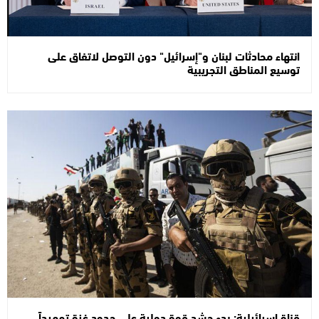
انتهاء محادثات لبنان و"إسرائيل" دون التوصل لاتفاق على
توسيع المناطق التجريبية
قناة إسرائيلية: بدء حشد قوة دولية على حدود غزة تمهيداً