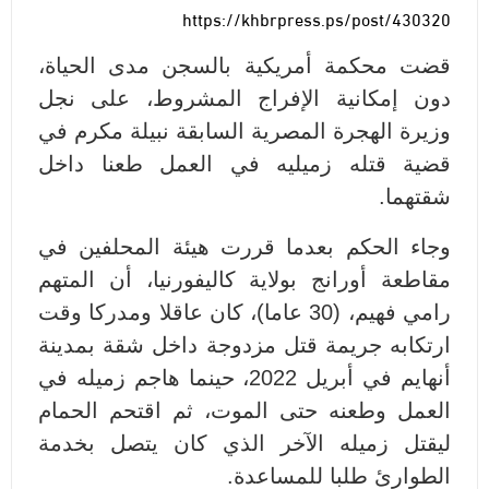
https://khbrpress.ps/post/430320
قضت محكمة أمريكية بالسجن مدى الحياة،
دون إمكانية الإفراج المشروط، على نجل
وزيرة الهجرة المصرية السابقة نبيلة مكرم في
قضية قتله زميليه في العمل طعنا داخل
شقتهما.
وجاء الحكم بعدما قررت هيئة المحلفين في
مقاطعة أورانج بولاية كاليفورنيا، أن المتهم
رامي فهيم، (30 عاما)، كان عاقلا ومدركا وقت
ارتكابه جريمة قتل مزدوجة داخل شقة بمدينة
أنهايم في أبريل 2022، حينما هاجم زميله في
العمل وطعنه حتى الموت، ثم اقتحم الحمام
ليقتل زميله الآخر الذي كان يتصل بخدمة
الطوارئ طلبا للمساعدة.