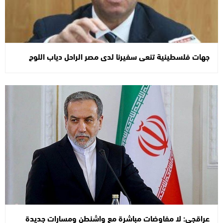
جهات فلسطينية تنعى سفيرنا لدى مصر الراحل دياب اللوح
عراقجي: لا مفاوضات مباشرة مع واشنطن ومسارات جديدة