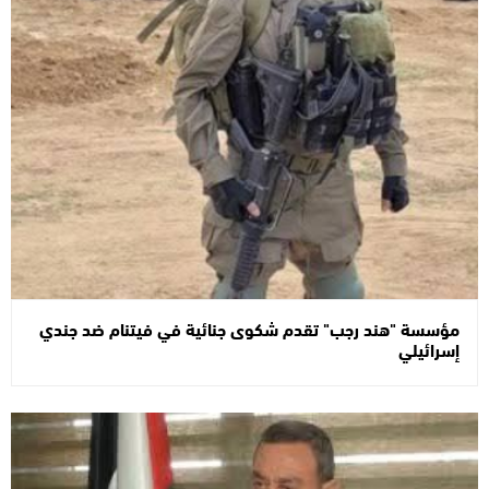
مؤسسة "هند رجب" تقدم شكوى جنائية في فيتنام ضد جندي
إسرائيلي