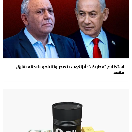
استطلاع "معاريف": أيزنكوت يتصدر ونتنياهو يلاحقه بفارق
مقعد