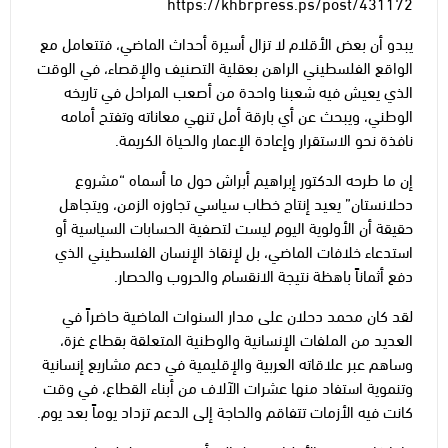
https://khbrpress.ps/post/431172
يبدو أن بعض الأقلام لا تزال أسيرة أحداث الماضي، فتتعامل مع
الواقع الفلسطيني الراهن بعقلية التصنيف والإقصاء، في الوقت
الذي يعيش فيه شعبنا واحدة من أصعب المراحل في تاريخه
الوطني، ويبحث عن أي بارقة أمل تنهي معاناته وتفتح أمامه
نافذة نحو الاستقرار وإعادة الإعمار والحياة الكريمة.
إن ما طرحه الدكتور إبراهيم أبراش حول ما أسماه “مشروع
دحلانستان” يعيد إنتاج خطاب سياسي تجاوزه الزمن، ويتجاهل
حقيقة أن الأولوية اليوم ليست لتصفية الحسابات السياسية أو
استدعاء خلافات الماضي، بل لإنقاذ الإنسان الفلسطيني الذي
دفع أثماناً باهظة نتيجة الانقسام والحروب والحصار.
لقد كان محمد دحلان على مدار السنوات الماضية حاضراً في
العديد من الملفات الإنسانية والوطنية المتعلقة بقطاع غزة،
وساهم عبر علاقاته العربية والإقليمية في دعم مشاريع إنسانية
وتنموية استفاد منها عشرات الآلاف من أبناء القطاع، في وقت
كانت فيه الأزمات تتفاقم والحاجة إلى الدعم تزداد يوماً بعد يوم.