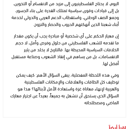
اليوم، لا يحتاج الفلسطينيون إلى مزيد من الانقسام أو التخوين،
بل إلى قيادات وقوى سياسية تمتلك القدرة على بناء الجسور،
وجمع الصف الوطني، واستقطاب الدعم العربي والدولي لخدمة
أبناء شعبنا الذين أنهكتهم الحروب والحصار والنزوح.
إن معيار الحكم على أي شخصية أو مبادرة يجب أن يكون مقدار
ما تقدمه للشعب الفلسطيني من حلول وفرص وأمل، لا حجم
الخلافات السياسية المحيطة بها. فالتاريخ لا يخلد من يثير
الانقسامات، بل من يساهم في إنقاذ الشعوب وصناعة مستقبل
أفضل لها.
وفي هذه اللحظة المفصلية، يبقى السؤال الأهم: كيف يمكن
توظيف كل الطاقات والعلاقات والإمكانات الفلسطينية
والعربية لإنهاء معاناة غزة واستعادة الأمل لأبنائها؟ هذا هو
السؤال الذي يستحق أن ننشغل به جميعاً، بعيداً عن اجترار معارك
الماضي ومصطلحاته
اقرأ أيضاً