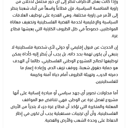
وإذا كانت بعض الأطراف تنظر إلى أي دور محتمل لدحلان من
زاوية المنافسة السياسية، فإن قطاعاً واسعاً من أبناء شعبنا ينظر
إلى الأمر من زاوية مختلفة، وهي القدرة على توظيف العلاقات
السياسية والإقليمية لخدمة القضية الفلسطينية وتخفيف معاناة
المواطنين، خصوصاً في ظل الظروف الكارثية التي يعيشها قطاع
غزة.
إن الحديث عن قبول إقليمي أو دولي لأي شخصية فلسطينية لا
ينبغي أن يكون تهمة بحد ذاته، بل يجب أن يُنظر إليه كأداة يمكن
توظيفها لصالح المشروع الوطني الفلسطيني، طالما أن الهدف
هو حماية حقوق شعبنا، ووقف نزيف الدم، وإعادة إعمار ما
دمرته الحرب، وتهيئة الظروف أمام حياة آمنة وكريمة
للفلسطينيين.
أما محاولات تصوير أي جهد سياسي أو مبادرة إنسانية على أنها
مشروع لفصل غزة عن الوطن، فهي تتناقض مع المواقف
المعلنة والمتكررة التي تؤكد أن قطاع غزة جزء لا يتجزأ من الأرض
الفلسطينية، وأن أي ترتيبات مستقبلية يجب أن تكون في إطار
الحفاظ على وحدة الشعب والأرض والقضية.