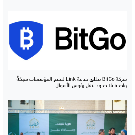
شركة BitGo تطلق خدمة Link لتمنح المؤسسات شبكةً
واحدة بلا حدود لنقل رؤوس الأموال