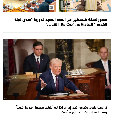
صدور نسخة فلسطين من العدد الجديد لدورية "صدى لجنة
القدس" الصادرة عن "بيت مال القدس"
ترامب يلوّح بضربة ضد إيران إذا لم يُفتح مضيق هرمز قريباً
وسط محادثات لاتفاق مؤقت